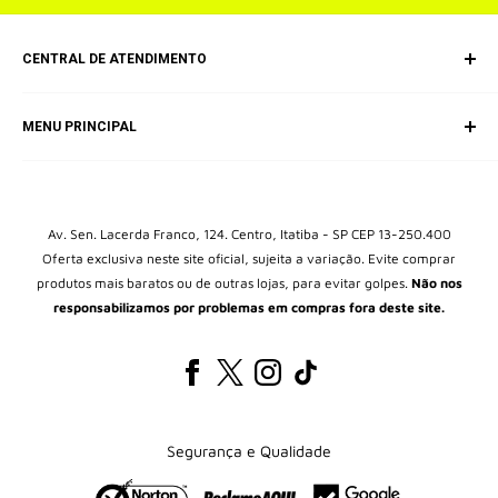
CENTRAL DE ATENDIMENTO
SAC (Serviço de Atendimento ao Consumidor)
MENU PRINCIPAL
E-mail: equipepokecartas@gmail.com
Início
Box Colecionável
Kits
Av. Sen. Lacerda Franco, 124. Centro, Itatiba - SP CEP 13-250.400
Oferta exclusiva neste site oficial, sujeita a variação. Evite comprar
Álbuns
produtos mais baratos ou de outras lojas, para evitar golpes.
Não nos
Packs
responsabilizamos por problemas em compras fora deste site.
Blisters
Brinquedos Pokémon
Protetores de cartas
Todos os Produtos
Segurança e Qualidade
Pokéblog