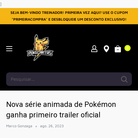
Pular
]
SEJA BEM-VINDO TREINADOR! PRIMEIRA VEZ AQUI? USE O CUPOM
"PRIMEIRACOMPRA" E DESBLOQUEIE UM DESCONTO EXCLUSIVO!
0
Nova série animada de Pokémon
ganha primeiro trailer oficial
Marco Gonzaga
ago. 26, 2023