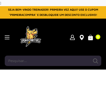
Pular
]
SEJA BEM-VINDO TREINADOR! PRIMEIRA VEZ AQUI? USE O CUPOM
"PRIMEIRACOMPRA" E DESBLOQUEIE UM DESCONTO EXCLUSIVO!
0