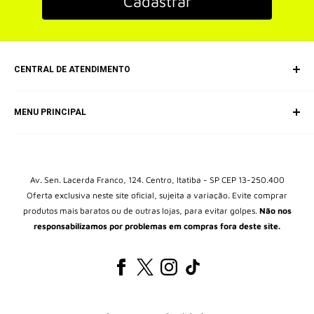
Cadastrar
CENTRAL DE ATENDIMENTO
SAC (Serviço de Atendimento ao Consumidor)
MENU PRINCIPAL
E-mail: equipepokecartas@gmail.com
Início
Box Colecionável
Kits
Av. Sen. Lacerda Franco, 124. Centro, Itatiba - SP CEP 13-250.400
Oferta exclusiva neste site oficial, sujeita a variação. Evite comprar
Álbuns
produtos mais baratos ou de outras lojas, para evitar golpes.
Não nos
Packs
responsabilizamos por problemas em compras fora deste site.
Blisters
Brinquedos Pokémon
Protetores de cartas
Todos os Produtos