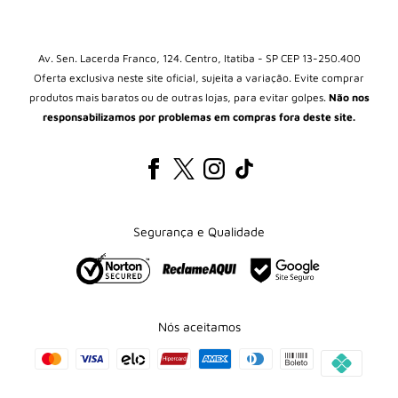
Início
Box Colecionável
Kits
Av. Sen. Lacerda Franco, 124. Centro, Itatiba - SP CEP 13-250.400
Oferta exclusiva neste site oficial, sujeita a variação. Evite comprar
Álbuns
produtos mais baratos ou de outras lojas, para evitar golpes.
Não nos
Packs
responsabilizamos por problemas em compras fora deste site.
Blisters
Brinquedos Pokémon
Protetores de cartas
Todos os Produtos
Segurança e Qualidade
Pokéblog
Nós aceitamos