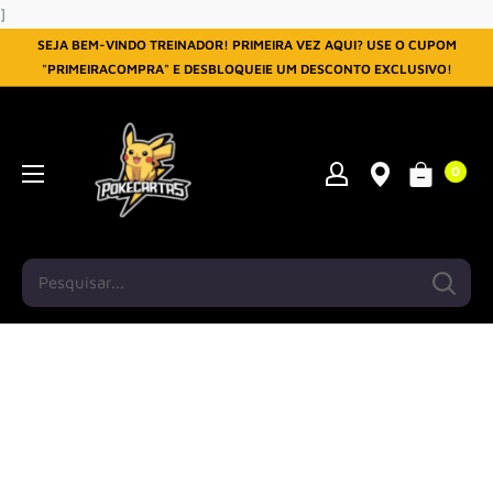
Pular
]
SEJA BEM-VINDO TREINADOR! PRIMEIRA VEZ AQUI? USE O CUPOM
"PRIMEIRACOMPRA" E DESBLOQUEIE UM DESCONTO EXCLUSIVO!
0