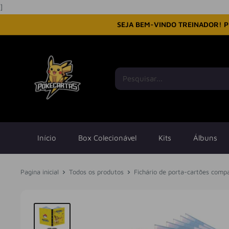
Pular
]
SEJA BEM-VINDO TREINADOR! P
Início
Box Colecionável
Kits
Álbuns
Pagina inicial
Todos os produtos
Fichário de porta-cartões compat