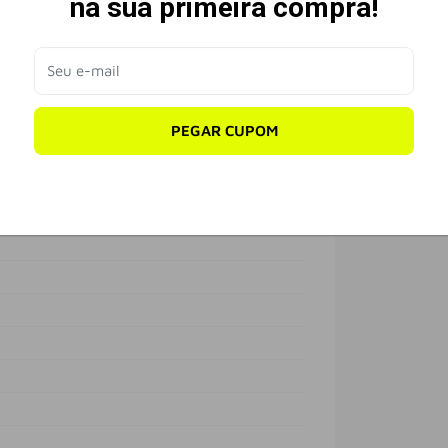
na sua primeira compra!
s cartões, para a maioria das fotos e
Seu e-mail
2,5 cm. 4 páginas grandes por página, um
PEGAR CUPOM
rtas espalhadas pelo cômodo e não se
ação: O produto não contém baralho.