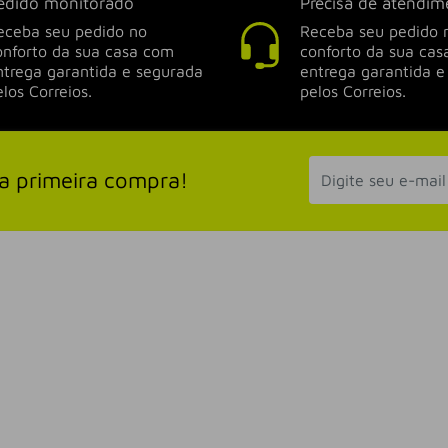
edido monitorado
Precisa de atendim
eceba seu pedido no
Receba seu pedido 
onforto da sua casa com
conforto da sua ca
ntrega garantida e segurada
entrega garantida e
elos Correios.
pelos Correios.
a primeira compra!