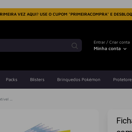
RIMEIRA VEZ AQUI? USE O CUPOM "PRIMEIRACOMPRA" E DESBLO
Entrar / Criar conta
Minha conta
Packs
Blisters
Brinquedos Pokémon
Protetore
ível ...
Fich