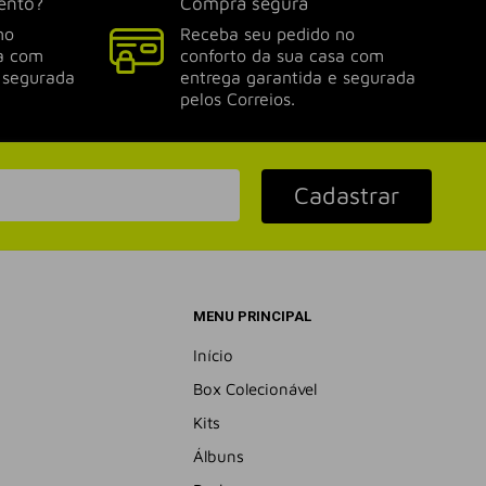
ento?
Compra segura
no
Receba seu pedido no
sa com
conforto da sua casa com
 segurada
entrega garantida e segurada
pelos Correios.
Cadastrar
MENU PRINCIPAL
Início
Box Colecionável
Kits
Álbuns