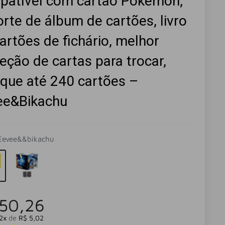
patível com cartão Pokémon,
rte de álbum de cartões, livro
artões de fichário, melhor
eção de cartas para trocar,
que até 240 cartões –
ee&Bikachu
Eevee&&bikachu
 50,26
2x
de
R$ 5,02