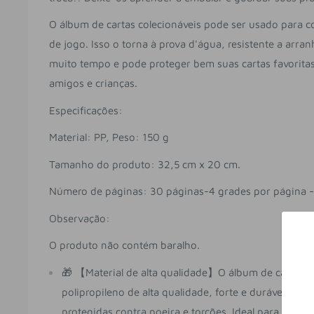
O álbum de cartas colecionáveis pode ser usado para c
de jogo. Isso o torna à prova d'água, resistente a arra
muito tempo e pode proteger bem suas cartas favorita
amigos e crianças.
Especificações:
Material: PP, Peso: 150 g
Tamanho do produto: 32,5 cm x 20 cm.
Número de páginas: 30 páginas-4 grades por página -
Observação:
O produto não contém baralho.
🎁 【Material de alta qualidade】O álbum de cartas Po
polipropileno de alta qualidade, forte e durável, as 
protegidas contra poeira e torções. Ideal para colec