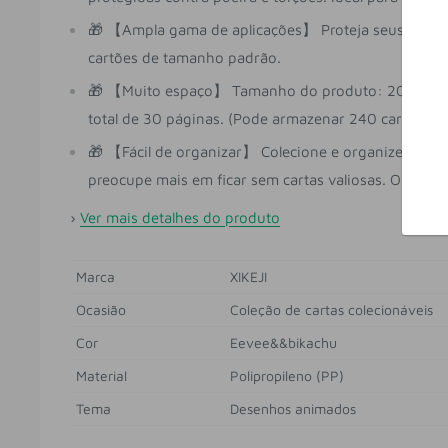
🎁 【Ampla gama de aplicações】 Proteja seus valioso
cartões de tamanho padrão.
🎁 【Muito espaço】 Tamanho do produto: 20 cm x 3
total de 30 páginas. (Pode armazenar 240 cartões).
🎁 【Fácil de organizar】 Colecione e organize as ca
preocupe mais em ficar sem cartas valiosas. Observ
›
Ver mais detalhes do produto
Marca
XIKEJI
Ocasião
Coleção de cartas colecionáveis
Cor
Eevee&&bikachu
Material
Polipropileno (PP)
Tema
Desenhos animados