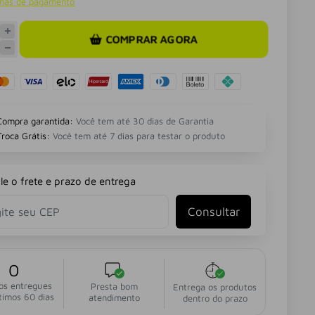
rmas de pagamento
COMPRAR AGORA
Compra garantida:
Você tem até 30 dias de Garantia
Troca Grátis:
Você tem até 7 dias para testar o produto
le o frete e prazo de entrega
Consultar
0
os entregues
Presta bom
Entrega os produtos
timos 60 dias
atendimento
dentro do prazo