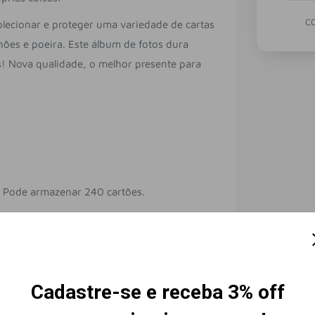
C
olecionar e proteger uma variedade de cartas
nhões e poeira. Este álbum de fotos dura
s! Nova qualidade, o melhor presente para
 Pode armazenar 240 cartões.
kémon para cartas é feito de material de
Cadastre-se e receba 3% off
cartas podem ser facilmente inseridas e
ionar cartas Pokémon.