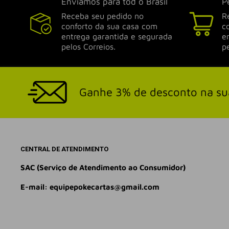
Enviamos para tod o Brasil
P
Receba seu pedido no
R
conforto da sua casa com
c
entrega garantida e segurada
e
pelos Correios.
p
Ganhe 3% de desconto na su
CENTRAL DE ATENDIMENTO
SAC (Serviço de Atendimento ao Consumidor)
E-mail: equipepokecartas@gmail.com