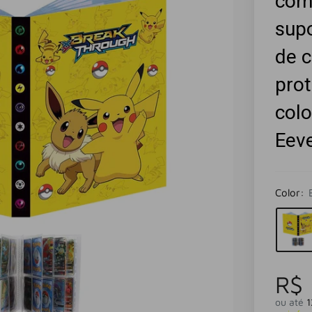
com
supo
de c
prot
colo
Eev
Color:
R$
ou até
1