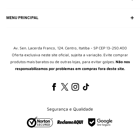
SAC (Serviço de Atendimento ao Consumidor)
MENU PRINCIPAL
E-mail: equipepokecartas@gmail.com
Início
Box Colecionável
Kits
Av. Sen. Lacerda Franco, 124. Centro, Itatiba - SP CEP 13-250.400
Oferta exclusiva neste site oficial, sujeita a variação. Evite comprar
Álbuns
produtos mais baratos ou de outras lojas, para evitar golpes.
Não nos
Packs
responsabilizamos por problemas em compras fora deste site.
Blisters
Brinquedos Pokémon
Protetores de cartas
Todos os Produtos
Segurança e Qualidade
Pokéblog