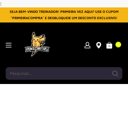
Pular
]
SEJA BEM-VINDO TREINADOR! PRIMEIRA VEZ AQUI? USE O CUPOM
"PRIMEIRACOMPRA" E DESBLOQUEIE UM DESCONTO EXCLUSIVO!
0