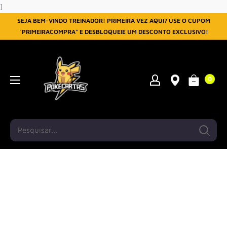
Pular
]
SEJA BEM-VINDO TREINADOR! PRIMEIRA VEZ AQUI? USE O CUPOM
"PRIMEIRACOMPRA" E DESBLOQUEIE UM DESCONTO EXCLUSIVO!
0