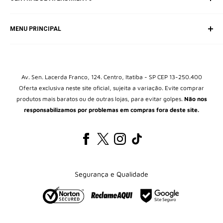
SAC (Serviço de Atendimento ao Consumidor)
MENU PRINCIPAL
E-mail: equipepokecartas@gmail.com
Início
Box Colecionável
Kits
Av. Sen. Lacerda Franco, 124. Centro, Itatiba - SP CEP 13-250.400
Oferta exclusiva neste site oficial, sujeita a variação. Evite comprar
Álbuns
produtos mais baratos ou de outras lojas, para evitar golpes.
Não nos
Packs
responsabilizamos por problemas em compras fora deste site.
Blisters
Brinquedos Pokémon
Protetores de cartas
Todos os Produtos
Segurança e Qualidade
Pokéblog