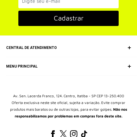
Cadastrar
CENTRAL DE ATENDIMENTO
SAC (Serviço de Atendimento ao Consumidor)
MENU PRINCIPAL
E-mail: equipepokecartas@gmail.com
Início
Box Colecionável
Kits
Av. Sen. Lacerda Franco, 124. Centro, Itatiba - SP CEP 13-250.400
Oferta exclusiva neste site oficial, sujeita a variação. Evite comprar
Álbuns
produtos mais baratos ou de outras lojas, para evitar golpes.
Não nos
Packs
responsabilizamos por problemas em compras fora deste site.
Blisters
Brinquedos Pokémon