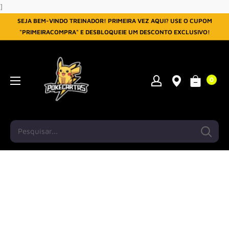
Pular
]
SEJA BEM-VINDO TREINADOR! PRIMEIRA VEZ AQUI? USE O CUPOM
"PRIMEIRACOMPRA" E DESBLOQUEIE UM DESCONTO EXCLUSIVO!
0