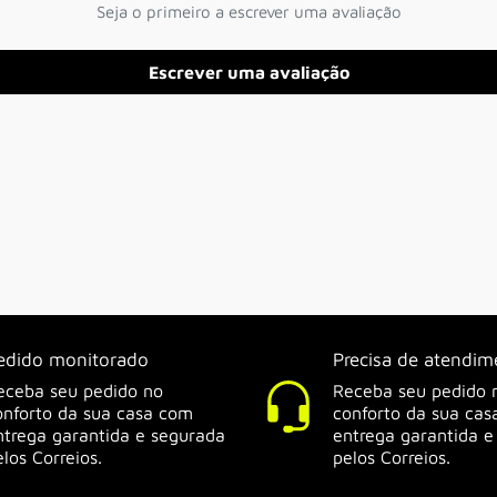
Seu e-mail
Seja o primeiro a escrever uma avaliação
Escrever uma avaliação
PEGAR CUPOM
edido monitorado
Precisa de atendim
eceba seu pedido no
Receba seu pedido 
onforto da sua casa com
conforto da sua ca
ntrega garantida e segurada
entrega garantida e
elos Correios.
pelos Correios.