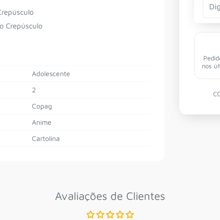
Crepúsculo
o Crepúsculo
Pedid
nos úl
Adolescente
2
C
Copag
Anime
Cartolina
Cadastre-se e receba 3% off
na sua primeira compra!
Avaliações de Clientes