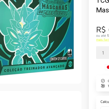
TCG 
Mas
R$
ou até
1
mais fo
Calcu