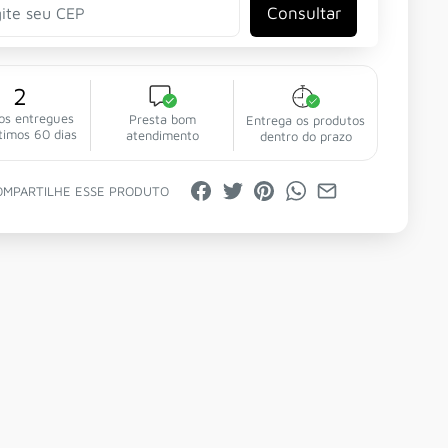
Consultar
2
os entregues
Presta bom
Entrega os produtos
timos 60 dias
atendimento
dentro do prazo
OMPARTILHE ESSE PRODUTO