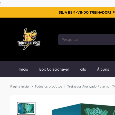
Pular
]
SEJA BEM-VINDO TREINADOR! P
Início
Box Colecionável
Kits
Álbuns
Pagina inicial
Todos os produtos
Treinador Avançado Pokémon TCG