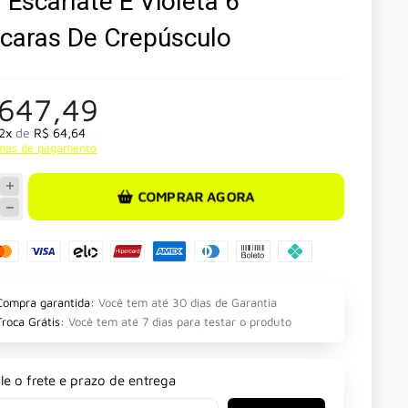
Escarlate E Violeta 6
caras De Crepúsculo
 647,49
2x
de
R$ 64,64
rmas de pagamento
COMPRAR AGORA
Compra garantida:
Você tem até 30 dias de Garantia
Troca Grátis:
Você tem até 7 dias para testar o produto
le o frete e prazo de entrega