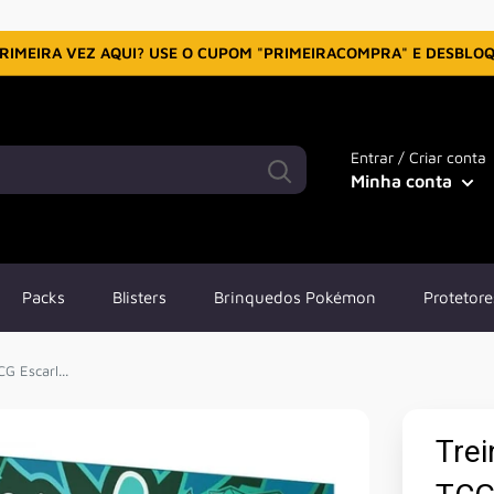
RIMEIRA VEZ AQUI? USE O CUPOM "PRIMEIRACOMPRA" E DESBLO
Entrar / Criar conta
Minha conta
Packs
Blisters
Brinquedos Pokémon
Protetore
 Escarl...
Tre