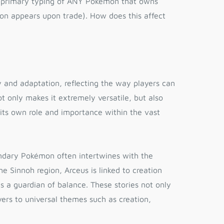
Cadastre-se e receba 3% off
na sua primeira compra!
Your email
y and adaptation, reflecting the way players can
PEGAR CUPOM
t only makes it extremely versatile, but also
its own role and importance within the vast
endary Pokémon often intertwines with the
e Sinnoh region, Arceus is linked to creation
as a guardian of balance. These stories not only
yers to universal themes such as creation,