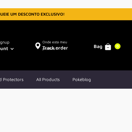
QUEIE UM DESCONTO EXCLUSIVO!
ignup
Onde está meu
Bag
0
Track order
ount
produto?
d Protectors
All Products
Pokéblog