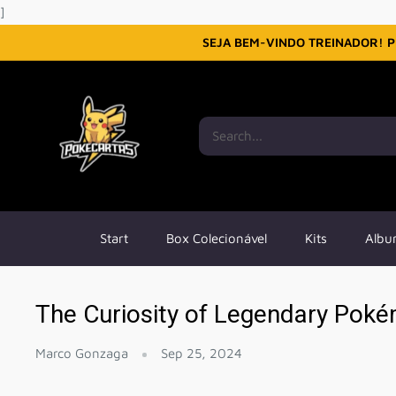
Skip
]
to
SEJA BEM-VINDO TREINADOR! P
content
Start
Box Colecionável
Kits
Albu
The Curiosity of Legendary Pok
Marco Gonzaga
Sep 25, 2024