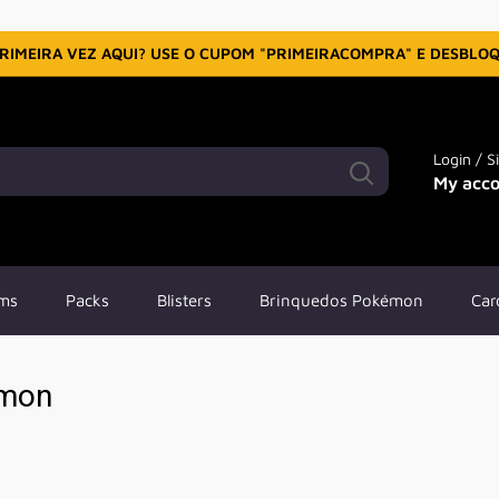
RIMEIRA VEZ AQUI? USE O CUPOM "PRIMEIRACOMPRA" E DESBLO
Login / S
My acc
ms
Packs
Blisters
Brinquedos Pokémon
Car
émon